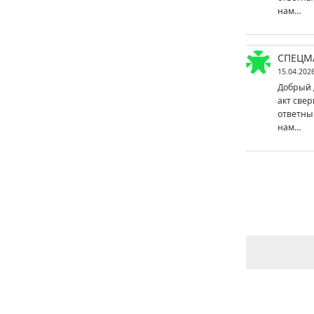
нам…
СПЕЦМ
15.04.202
Добрый 
акт свер
ответны
нам…