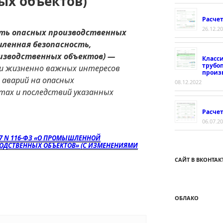
ых объектов)
Расче
26.12.2
ть опасных производственных
ленная безопасность,
изводственных объектов) —
Класс
трубо
и жизненно важных интересов
произ
 аварий на опасных
08.12.2022
тах и последствий указанных
Расчет
06.07.2
97 N 116-ФЗ «О ПРОМЫШЛЕННОЙ
ОДСТВЕННЫХ ОБЪЕКТОВ» (С ИЗМЕНЕНИЯМИ
САЙТ В ВКОНТАК
ОБЛАКО