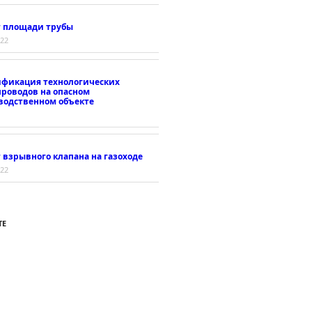
т площади трубы
022
ификация технологических
проводов на опасном
водственном объекте
 взрывного клапана на газоходе
022
ТЕ