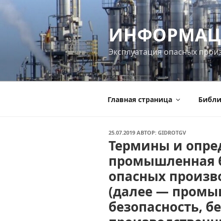
Перейти
к
ИНФОРМАЦ
содержимому
Эксплуатация опасных прои
Главная страница
Библи
ОПУБЛИКОВАНО
25.07.2019
АВТОР:
GIDROTGV
Термины и опре
промышленная б
опасных произв
(далее — пром
безопасность, б