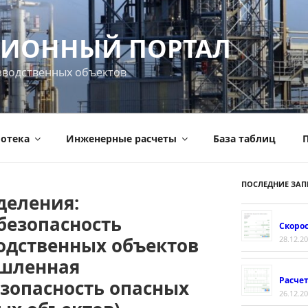
ИОННЫЙ ПОРТАЛ
зводственных объектов
отека
Инженерные расчеты
База таблиц
П
ПОСЛЕДНИЕ ЗАП
деления:
езопасность
Скорос
одственных объектов
28.12.2
ышленная
Расче
езопасность опасных
26.12.2