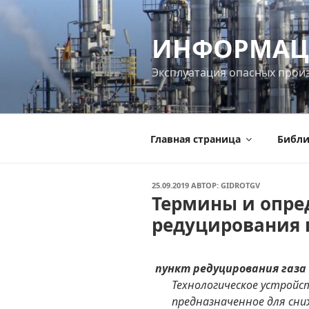
Перейти
к
ИНФОРМАЦ
содержимому
Эксплуатация опасных прои
Главная страница
Библи
ОПУБЛИКОВАНО
25.09.2019
АВТОР:
GIDROTGV
Термины и опре
редуцирования 
пункт редуцирования газа
Технологическое устройс
предназначенное для сни