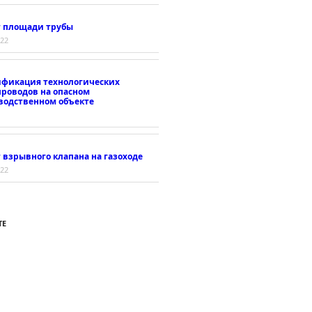
т площади трубы
022
ификация технологических
проводов на опасном
водственном объекте
 взрывного клапана на газоходе
022
ТЕ