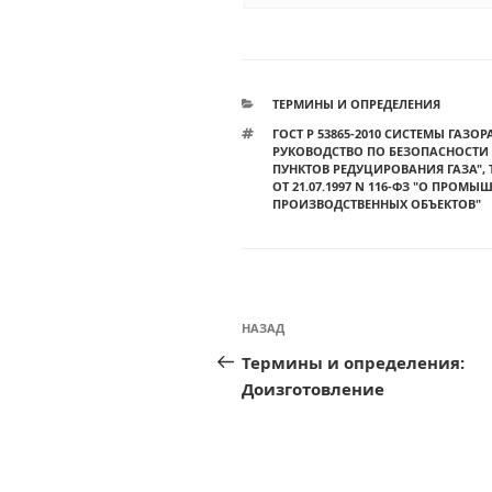
РУБРИКИ
ТЕРМИНЫ И ОПРЕДЕЛЕНИЯ
МЕТКИ
ГОСТ Р 53865-2010 СИСТЕМЫ ГАЗ
РУКОВОДСТВО ПО БЕЗОПАСНОСТИ
ПУНКТОВ РЕДУЦИРОВАНИЯ ГАЗА"
,
ОТ 21.07.1997 N 116-ФЗ "О ПРО
ПРОИЗВОДСТВЕННЫХ ОБЪЕКТОВ"
Навигация
Предыдущая
НАЗАД
по
запись:
Термины и определения:
записям
Доизготовление