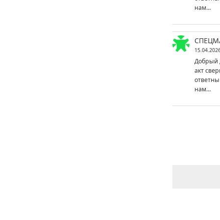
нам…
СПЕЦМ
15.04.202
Добрый 
акт свер
ответны
нам…