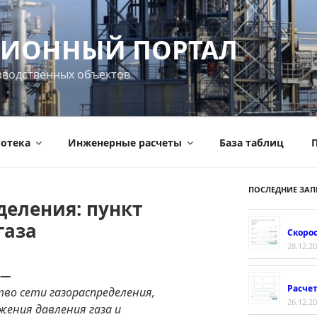
ИОННЫЙ ПОРТАЛ
зводственных объектов
отека
Инженерные расчеты
База таблиц
П
ПОСЛЕДНИЕ ЗАП
деления: пункт
газа
Скорос
28.12.2
 —
Расче
тво сети газораспределения,
26.12.2
жения давления газа и