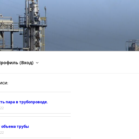
рофиль (Вход)
ИСИ:
ть пара в трубопроводе.
022
т объема трубы
022