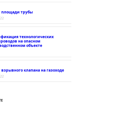
т площади трубы
022
ификация технологических
проводов на опасном
водственном объекте
 взрывного клапана на газоходе
022
ТЕ