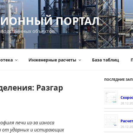
ИОННЫЙ ПОРТАЛ
зводственных объектов
отека
Инженерные расчеты
База таблиц
П
ПОСЛЕДНИЕ ЗАП
еления: Разгар
Скорос
28.12.2
Расче
офиля печи из-за износа
26.12.2
и от ударных и истирающих