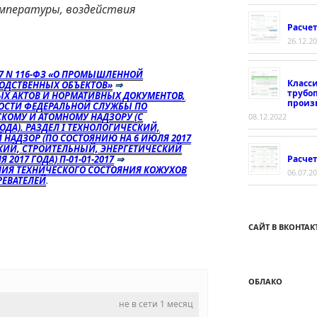
емпературы, воздействия
Расче
26.12.2
97 N 116-ФЗ «О ПРОМЫШЛЕННОЙ
Класс
ОДСТВЕННЫХ ОБЪЕКТОВ»
⇒
трубо
Х АКТОВ И НОРМАТИВНЫХ ДОКУМЕНТОВ,
произ
НОСТИ ФЕДЕРАЛЬНОЙ СЛУЖБЫ ПО
КОМУ И АТОМНОМУ НАДЗОРУ (С
08.12.2022
ОДА). РАЗДЕЛ I ТЕХНОЛОГИЧЕСКИЙ,
 НАДЗОР (ПО СОСТОЯНИЮ НА 6 ИЮЛЯ 2017
ЕСКИЙ, СТРОИТЕЛЬНЫЙ, ЭНЕРГЕТИЧЕСКИЙ
Расчет
2017 ГОДА) П-01-01-2017
⇒
ЕНИЯ ТЕХНИЧЕСКОГО СОСТОЯНИЯ КОЖУХОВ
06.07.2
РЕВАТЕЛЕЙ
.
САЙТ В ВКОНТАК
ОБЛАКО
не в сети 1 месяц