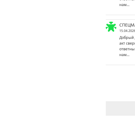
нам…
СПЕЦМ
15.04.202
Добрый 
акт свер
ответны
нам…