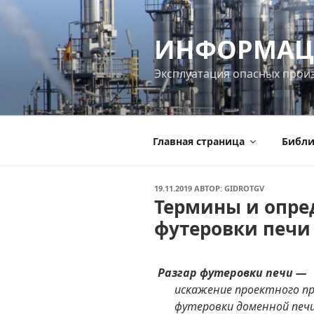
Перейти
к
ИНФОРМАЦ
содержимому
Эксплуатация опасных прои
Главная страница
Библи
ОПУБЛИКОВАНО
19.11.2019
АВТОР:
GIDROTGV
Термины и опред
футеровки печи
Разгар футеровки печи —
искажение проектного пр
футеровки доменной печ