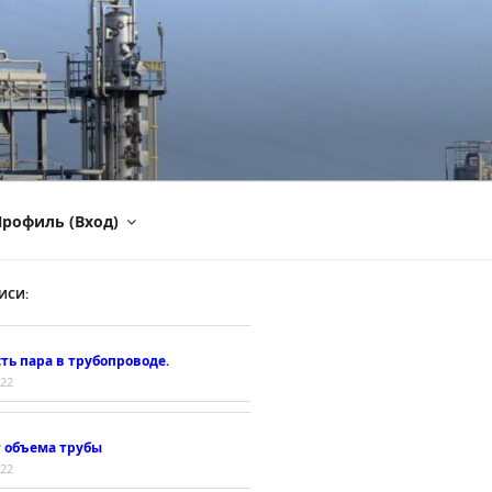
рофиль (Вход)
ИСИ:
ть пара в трубопроводе.
022
т объема трубы
022