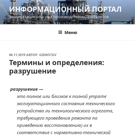
Перейти
ИНФОРМАЦИОННЫЙ ПОРТАЛ
к
Эксплуатация опасных производственных объектов
содержимому
Меню
ОПУБЛИКОВАНО
06.11.2019
АВТОР:
GIDROTGV
Термины и определения:
разрушение
разрушение —
это полное или близкое к полной утрате
эксплуатационного состояния технического
устройства ли технологического агрегата,
требующего проведения ремонта по
приведению восстановлению) их в
соответствие с нормативно-технической