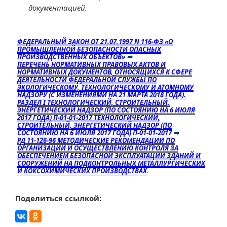
документацией.
ФЕДЕРАЛЬНЫЙ ЗАКОН ОТ 21.07.1997 N 116-ФЗ «О
ПРОМЫШЛЕННОЙ БЕЗОПАСНОСТИ ОПАСНЫХ
ПРОИЗВОДСТВЕННЫХ ОБЪЕКТОВ»
⇒
ПЕРЕЧЕНЬ НОРМАТИВНЫХ ПРАВОВЫХ АКТОВ И
НОРМАТИВНЫХ ДОКУМЕНТОВ, ОТНОСЯЩИХСЯ К СФЕРЕ
ДЕЯТЕЛЬНОСТИ ФЕДЕРАЛЬНОЙ СЛУЖБЫ ПО
ЭКОЛОГИЧЕСКОМУ, ТЕХНОЛОГИЧЕСКОМУ И АТОМНОМУ
НАДЗОРУ (С ИЗМЕНЕНИЯМИ НА 21 МАРТА 2018 ГОДА).
РАЗДЕЛ I ТЕХНОЛОГИЧЕСКИЙ, СТРОИТЕЛЬНЫЙ,
ЭНЕРГЕТИЧЕСКИЙ НАДЗОР (ПО СОСТОЯНИЮ НА 6 ИЮЛЯ
2017 ГОДА) П-01-01-2017 ТЕХНОЛОГИЧЕСКИЙ,
СТРОИТЕЛЬНЫЙ, ЭНЕРГЕТИЧЕСКИЙ НАДЗОР (ПО
СОСТОЯНИЮ НА 6 ИЮЛЯ 2017 ГОДА) П-01-01-2017
⇒
РД 11-126-96 МЕТОДИЧЕСКИЕ РЕКОМЕНДАЦИИ ПО
ОРГАНИЗАЦИИ И ОСУЩЕСТВЛЕНИЮ КОНТРОЛЯ ЗА
ОБЕСПЕЧЕНИЕМ БЕЗОПАСНОЙ ЭКСПЛУАТАЦИИ ЗДАНИЙ И
СООРУЖЕНИЙ НА ПОДКОНТРОЛЬНЫХ МЕТАЛЛУРГИЧЕСКИХ
И КОКСОХИМИЧЕСКИХ ПРОИЗВОДСТВАХ
.
Поделиться ссылкой: