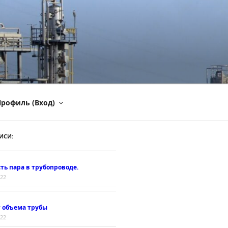
рофиль (Вход)
ИСИ:
ть пара в трубопроводе.
022
т объема трубы
022