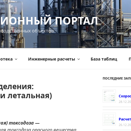
ИОННЫЙ ПОРТАЛ
зводственных объектов
отека
Инженерные расчеты
База таблиц
П
ПОСЛЕДНИЕ ЗАП
деления:
и летальная)
Скорос
28.12.2
Расче
ая) токсодоза —
26.12.2
ая токсодоза опасного вещества,