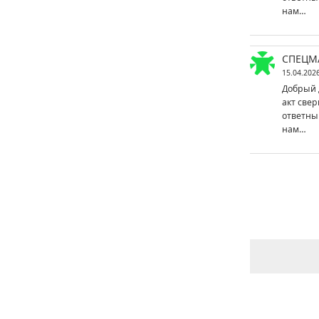
нам…
СПЕЦМ
15.04.202
Добрый 
акт свер
ответны
нам…