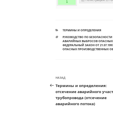
1
РУБРИКИ
ТЕРМИНЫ И ОПРЕДЕЛЕНИЯ
МЕТКИ
РУКОВОДСТВО ПО БЕЗОПАСНОСТИ
АВАРИЙНЫХ ВЫБРОСОВ ОПАСНЫХ 
ФЕДЕРАЛЬНЫЙ ЗАКОН ОТ 21.07.19
ОПАСНЫХ ПРОИЗВОДСТВЕННЫХ ОБ
Навигация
Предыдущая
НАЗАД
по
запись:
Термины и определения:
записям
отсечение аварийного учас
трубопровода (отсечение
аварийного потока)