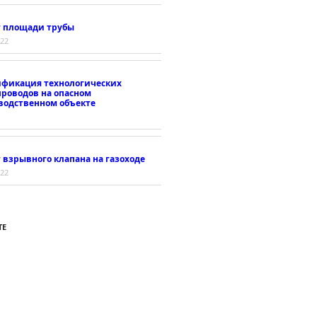
т площади трубы
022
ификация технологических
проводов на опасном
водственном объекте
 взрывного клапана на газоходе
022
ТЕ