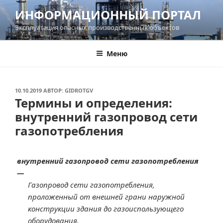
Перейти
ИНФОРМАЦИОННЫЙ ПОРТАЛ
к
Эксплуатация опасных производственных объектов
содержимому
Меню
ОПУБЛИКОВАНО
10.10.2019
АВТОР:
GIDROTGV
Термины и определения:
внутренний газопровод сети
газопотребления
внутренний газопровод сети газопотребления
—
Газопровод сети газопотребления,
проложенный от внешней грани наружной
конструкции здания до газоиспользующего
оборудования.