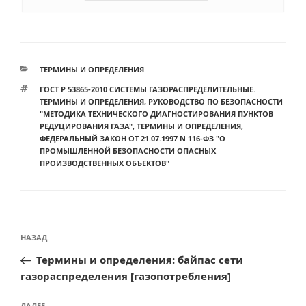
РУБРИКИ
ТЕРМИНЫ И ОПРЕДЕЛЕНИЯ
МЕТКИ
ГОСТ Р 53865-2010 СИСТЕМЫ ГАЗОРАСПРЕДЕЛИТЕЛЬНЫЕ.
ТЕРМИНЫ И ОПРЕДЕЛЕНИЯ
,
РУКОВОДСТВО ПО БЕЗОПАСНОСТИ
"МЕТОДИКА ТЕХНИЧЕСКОГО ДИАГНОСТИРОВАНИЯ ПУНКТОВ
РЕДУЦИРОВАНИЯ ГАЗА"
,
ТЕРМИНЫ И ОПРЕДЕЛЕНИЯ
,
ФЕДЕРАЛЬНЫЙ ЗАКОН ОТ 21.07.1997 N 116-ФЗ "О
ПРОМЫШЛЕННОЙ БЕЗОПАСНОСТИ ОПАСНЫХ
ПРОИЗВОДСТВЕННЫХ ОБЪЕКТОВ"
Навигация
Предыдущая
НАЗАД
по
запись:
Термины и определения: байпас сети
записям
газораспределения [газопотребления]
ДАЛЕЕ