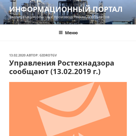
Перейти
ИНФОРМАЦИОННЫЙ ПОРТАЛ
к
Эксплуатация опасных производственных объектов
содержимому
Меню
ОПУБЛИКОВАНО
13.02.2020
АВТОР:
GIDROTGV
Управления Ростехнадзора
сообщают (13.02.2019 г.)