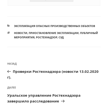
РУБРИКИ
ЭКСПЛУАТАЦИЯ ОПАСНЫХ ПРОИЗВОДСТВЕННЫХ ОБЪЕКТОВ
МЕТКИ
НОВОСТИ
,
ПРИОСТАНОВЛЕНИЕ ЭКСПЛУАТАЦИИ
,
ПУБЛИЧНЫЙ
МЕРОПРИЯТИЯ
,
РОСТЕХНАДЗОР
,
СУД
Навигация
Предыдущая
НАЗАД
по
запись:
Проверки Ростехнадзора (новости 13.02.2020
записям
г).
Следующая
ДАЛЕЕ
запись
Уральское управление Ростехнадзора
завершило расследование