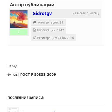
Автор публикации
Gidrotgv
не в сети 1 месяц
Комментарии: 81
Публикации: 1442
1
Регистрация: 21-06-2018
Навигация
Предыдущая
НАЗАД
по
запись:
usl_ГОСТ Р 50838_2009
записям
ПОСЛЕДНИЕ ЗАПИСИ: