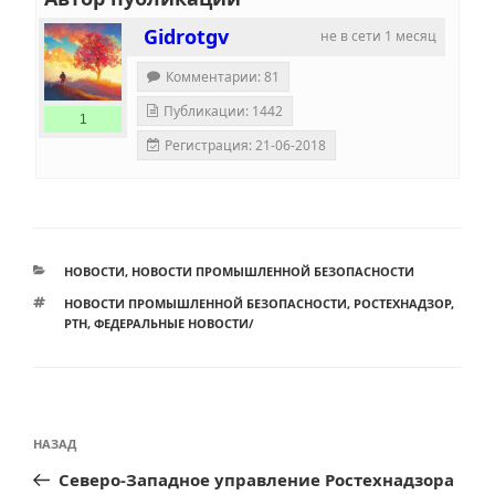
Gidrotgv
не в сети 1 месяц
Комментарии: 81
Публикации: 1442
1
Регистрация: 21-06-2018
РУБРИКИ
НОВОСТИ
,
НОВОСТИ ПРОМЫШЛЕННОЙ БЕЗОПАСНОСТИ
МЕТКИ
НОВОСТИ ПРОМЫШЛЕННОЙ БЕЗОПАСНОСТИ
,
РОСТЕХНАДЗОР
,
РТН
,
ФЕДЕРАЛЬНЫЕ НОВОСТИ/
Навигация
Предыдущая
НАЗАД
по
запись:
Северо-Западное управление Ростехнадзора
записям