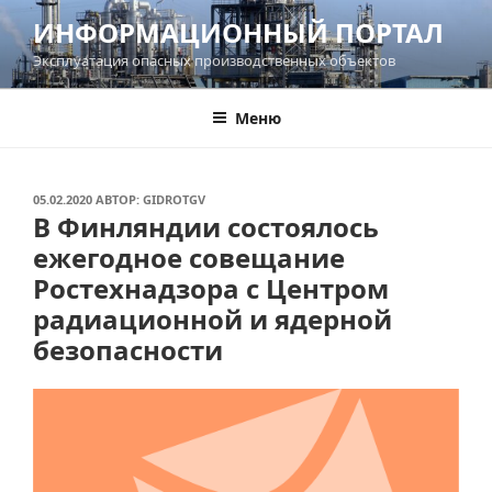
Перейти
ИНФОРМАЦИОННЫЙ ПОРТАЛ
к
Эксплуатация опасных производственных объектов
содержимому
Меню
ОПУБЛИКОВАНО
05.02.2020
АВТОР:
GIDROTGV
В Финляндии состоялось
ежегодное совещание
Ростехнадзора с Центром
радиационной и ядерной
безопасности